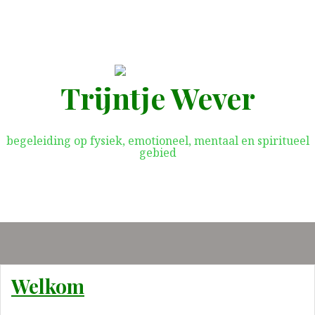
Spring
naar
inhoud
Trijntje Wever
begeleiding op fysiek, emotioneel, mentaal en spiritueel
gebied
Welkom